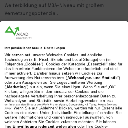
Weiterbildung auf MBA-Niveau mit großem
Vernetzungspotenzial.
AKAD Bildungsgesellschaft mbH
Heilbronner Strasse 86
70191 Stuttgart
0711 81495-400
Studienangebot