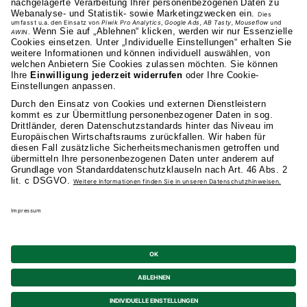
0711 81495-400
Studienangebot
Fakultäten
AKAD
Privatsphäre-Einstellungen
Datenschutz
Allgemeine Studienbedingungen
Kündigung
Barrierefreiheit
Impressum