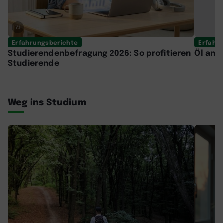
AI
Erfahrungsberichte
Erfahr
Studierendenbefragung 2026: So profitieren
Öl an d
Studierende
Weg ins Studium