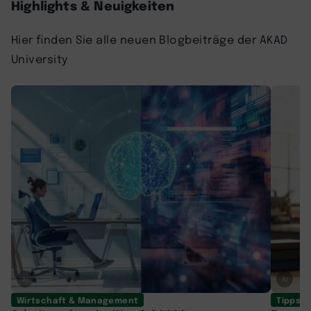
Highlights & Neuigkeiten
Hier finden Sie alle neuen Blogbeiträge der AKAD
University
AI
AI
Wirtschaft & Management
Tipps f