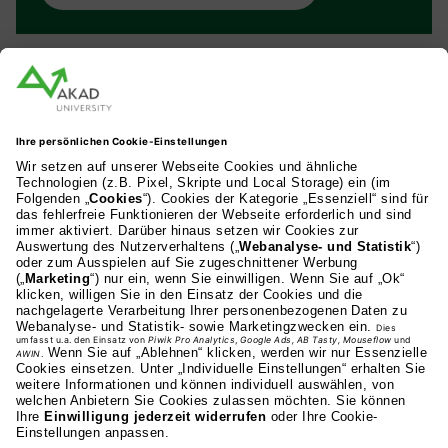
AKAD Bildungsgesellschaft mbH
Heilbronner Strasse 86
70191 Stuttgart
0711 81495-400
Studienangebot
Fakultäten